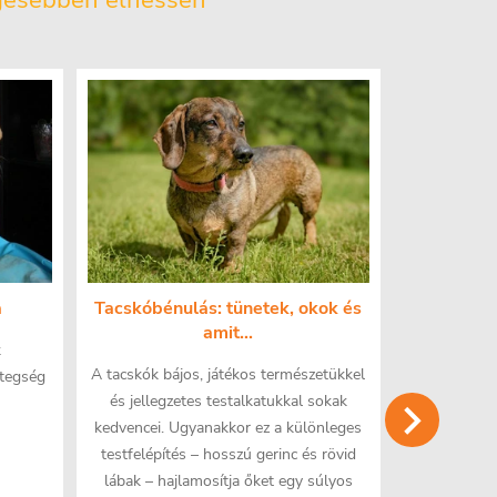
égesebben élhessen
a
Tacskóbénulás: tünetek, okok és
Műtét után
amit...
k
A fizioteráp
A tacskók bájos, játékos természetükkel
etegség
elfogad
és jellegzetes testalkatukkal sokak
kedvencei. Ugyanakkor ez a különleges
testfelépítés – hosszú gerinc és rövid
lábak – hajlamosítja őket egy súlyos