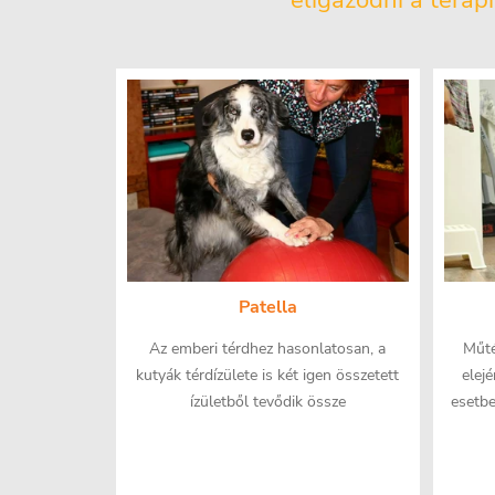
eligazodni a terá
Patella
Az emberi térdhez hasonlatosan, a
Műté
kutyák térdízülete is két igen összetett
elej
ízületből tevődik össze
esetbe