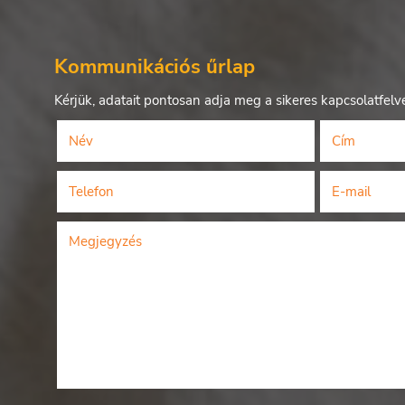
Kommunikációs űrlap
Kérjük, adatait pontosan adja meg a sikeres kapcsolatfelv
Név
Cím
(kötelező)
Telefon
E-mail
(kötelező)
(kötel
Megjegyzés