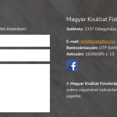
Magyar Kisállat Fiz
étel érdekében!
Székhely:
2337 Délegyháza,
E-mail:
info@kisallatfizio.hu
Bankszámlaszám:
OTP BAN
Adószám:
18266085-1-13
ező)
A
Magyar Kisállat Fizioterá
számú végzésével nyilvántar
jogerőre.