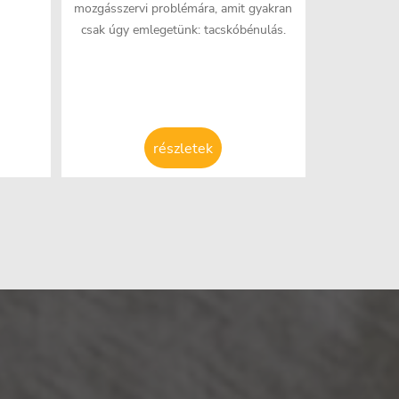
mozgásszervi problémára, amit gyakran
csak úgy emlegetünk: tacskóbénulás.
részletek