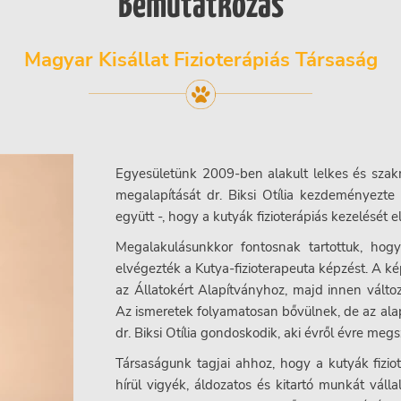
Bemutatkozás
Magyar Kisállat Fizioterápiás Társaság
Egyesületünk 2009-ben alakult lelkes és szak
megalapítását dr. Biksi Otília kezdeményezte 
együtt -, hogy a kutyák fizioterápiás kezelését 
Megalakulásunkkor fontosnak tartottuk, hog
elvégezték a Kutya-fizioterapeuta képzést. A kép
az Állatokért Alapítványhoz, majd innen válto
Az ismeretek folyamatosan bővülnek, de az ala
dr. Biksi Otília gondoskodik, aki évről évre me
Társaságunk tagjai ahhoz, hogy a kutyák fizi
hírül vigyék, áldozatos és kitartó munkát vál