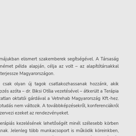
májukban elismert szakemberek segítségével. A Társaság
német példa alapján, célja az volt – az alapítótársakkal
elterjessze Magyarországon.
y csak olyan új tagok csatlakozhassanak hozzánk, akik
zés azóta – dr. Biksi Otília vezetésével – átkerült a Terápia
zatlan oktatói gárdával a Vetrehab Magyarország Kft.-hez.
ptudás nem változik. A továbbképzésekről, konferenciákról
gszervezi ezeket az rendezvényeket.
oterápiás kezelésének lehetőségét minél szélesebb körben
lalnak. Jelenleg több munkacsoport is működik köreinkben,