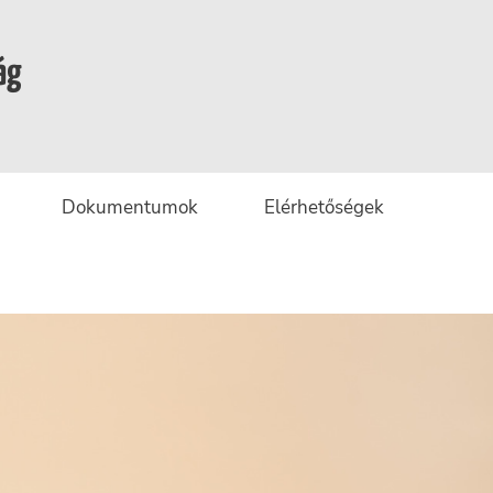
ág
Dokumentumok
Elérhetőségek
gek
ányok