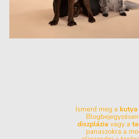
Ismerd meg a
kutya 
Blogbejegyzései
diszplázia
vagy a
t
panaszokra a mod