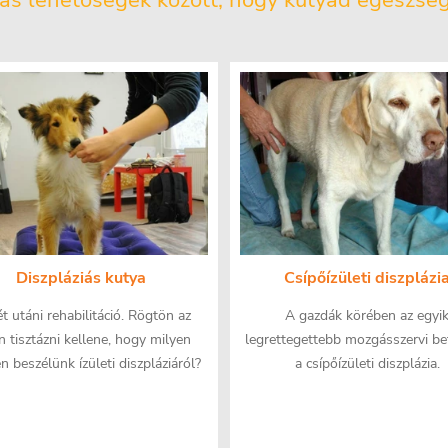
piás lehetőségek között, hogy kutyád egészs
Diszpláziás kutya
Csípőízületi diszplázi
t utáni rehabilitáció. Rögtön az
A gazdák körében az egyi
én tisztázni kellene, hogy milyen
legrettegettebb mozgásszervi b
n beszélünk ízületi diszpláziáról?
a csípőízületi diszplázia.