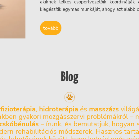
akiknek lelkes csoportvezetőik koordináljá
kiegészítik egymás munkáját, ahogy azt alább o
tovább
Blog
fizioterápia
,
hidroterápia
és
masszázs
világá
nkben gyakori mozgásszervi problémákról – 
acskóbénulás
– írunk, és bemutatjuk, hogyan 
ern rehabilitációs módszerek. Hasznos tart