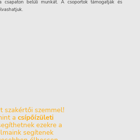
k a csapaton belüli munkát. A csoportok támogatják és
lvashatjuk.
t szakértői szemmel!
mint a
csípőízületi
segíthetnek ezekre a
almaink segítenek