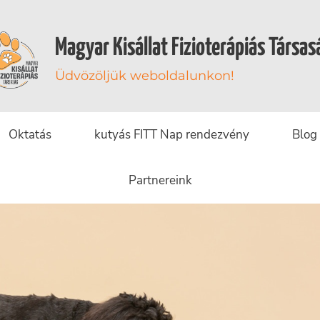
Magyar Kisállat Fizioterápiás Társas
Üdvözöljük weboldalunkon!
Oktatás
kutyás FITT Nap rendezvény
Blog
Partnereink
Betegsé
Blog
Esettanulm