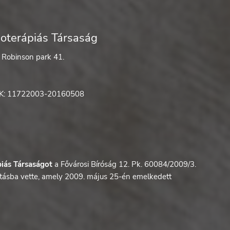
ioterápiás Társaság
 Robinson park 41.
K: 11722003-20160508
piás Társaságot
a Fővárosi Bíróság 12. Pk. 60084/2009/3.
tásba vette, amely 2009. május 25-én emelkedett