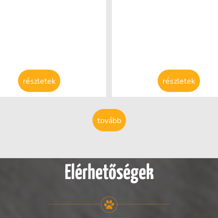
részletek
részletek
tovább
Elérhetőségek