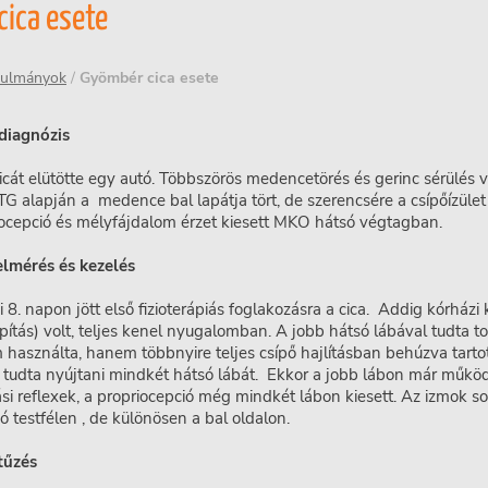
cica esete
nulmányok
/
Gyömbér cica esete
diagnózis
cát elütötte egy autó. Többszörös medencetörés és gerinc sérülés v
TG alapján a medence bal lapátja tört, de szerencsére a csípőízület 
ocepció és mélyfájdalom érzet kiesett MKO hátsó végtagban.
elmérés és kezelés
i 8. napon jött első fizioterápiás foglakozásra a cica. Addig kórházi
apítás) volt, teljes kenel nyugalomban. A jobb hátsó lábával tudta to
 használta, hanem többnyire teljes csípő hajlításban behúzva tartot
 tudta nyújtani mindkét hátsó lábát. Ekkor a jobb lábon már műkö
zási reflexek, a propriocepció még mindkét lábon kiesett. Az izmok s
ó testfélen , de különösen a bal oldalon.
tűzés