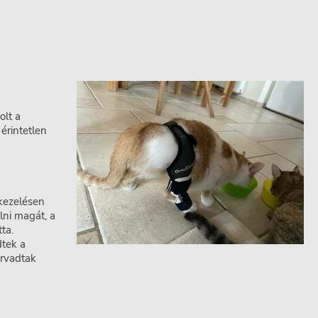
olt a
érintetlen
 kezelésen
lni magát, a
ta.
dtek a
orvadtak