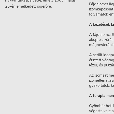
nyilvántartásba vette, amely 2009. május
Fájdalomcsillap
25-én emelkedett jogerőre.
izomkapcsolat 
folyamatok eny
A kezelések ki
A fájdalomcsill
akupresszúrás 
mágnesterápia
A sérült idegp
érintett végta
lézer, és pulz
Az izomzat meg
izomellenálláss
gyakorlatok, k
A terápia men
Gyömbér heti k
végezte vele a