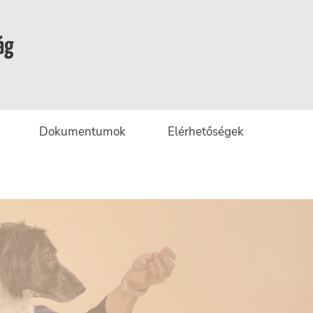
ág
Dokumentumok
Elérhetőségek
gek
ányok