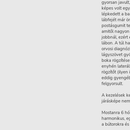
gyorsan javult
képes volt egy
lépkedett a bal
lábfejét már ö
postásgumit te
amitől nagyon 
jobbnál, ezért
lábon. A túl h
orvosi diagnózi
lágyszövet gyó
boka rögzítése 
enyhén lateráli
rögzítőt (ilyen
eddig gyengébb
felgyorsult.
A kezelések ke
járásképe nem 
Mostanra 6 hón
harmonikus, eg
a bútorokra és 