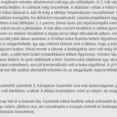
, majdnem minden alkalommal volt egy pici előrelépés. A 2. hét vé
edül felállni. A csánkok még összeértek, X állásban voltak a hátsó 
 hátsó lábával is, bár itt még a lábfeje folyamatosan visszafordult.
nállóan korrigálta, ha időnként visszafordult. Lépéskorrigálóként eg
ttem a bal lábfejére 1-1 percre, (mivel ilyen pici lépéskorrigáló ne
sokat javult a járásképe. A bal lába viszont továbbra is sokkal gye
 ezen az oldalon továbbra is dupla annyi idegi stimulációt adtam, mi
asznált jobb lábon azonban a 4.héten boka ficamra lettem figyelmes
s is megerősítette, így egy ortézist tettünk erre a lábára, hogy a bok
gyulni tudjon. Mivel ennek a lábnak a beidegzése sem volt még tök
után, a jobb térd ízület instabilitására lettem figyelmes: minden lé
san billent, és picit rotálódott a térd. Szerencsére találtunk egy oly
 icipici méretben!), ami jól kombinálható volt a boka rögzítővel. A jó 
 bal láb ezáltal elkezdett erősödni és az idegpályák regenerálódá
zdetétől számított 3. hónapban Gyömbér cica már biztonságosan já
volt tökéletes, a lábak X állása enyhébben, mint az elején, de me
ap telt el a baleset óta. Gyömbér hátsó testfele sokat erősödött 
y vidám, játékos cica, aki visszakapta a mozgás örömét és boldog
birkózik testvérével.