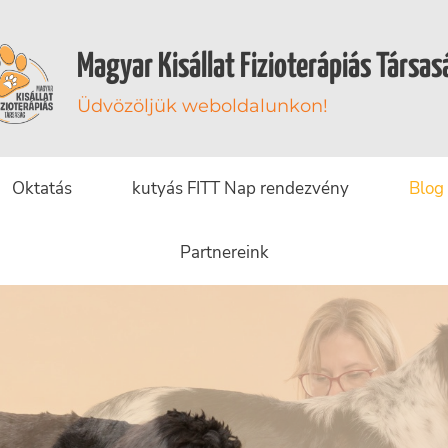
Magyar Kisállat Fizioterápiás Társas
Üdvözöljük weboldalunkon!
Oktatás
kutyás FITT Nap rendezvény
Blog
Partnereink
Betegsé
Blog
Esettanulm