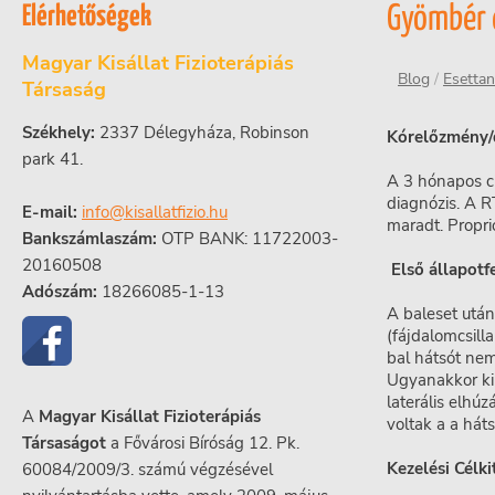
Elérhetőségek
Gyömbér 
Magyar Kisállat Fizioterápiás
Blog
/
Esetta
Társaság
Székhely:
2337 Délegyháza, Robinson
Kórelőzmény/
park 41.
A 3 hónapos ci
diagnózis. A R
E-mail:
info@kisallatfizio.hu
maradt. Propri
Bankszámlaszám:
OTP BANK: 11722003-
20160508
Első állapotf
Adószám:
18266085-1-13
A baleset után
(fájdalomcsill
bal hátsót nem
Ugyanakkor ki
laterális elhú
A
Magyar Kisállat Fizioterápiás
voltak a a háts
Társaságot
a Fővárosi Bíróság 12. Pk.
Kezelési Célki
60084/2009/3. számú végzésével