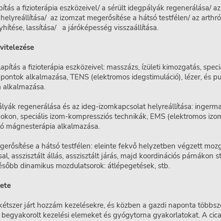
ítás a fizioterápia eszközeivel/ a sérült idegpályák regenerálása/ az
helyreállítása/ az izomzat megerősítése a hátsó testfélen/ az arthró
hítése, lassítása/ a járóképesség visszaállítása.
vitelezése
apítás a fizioterápia eszközeivel: masszázs, ízületi kimozgatás, speci
pontok alkalmazása, TENS (elektromos idegstimuláció), lézer, és pu
 alkalmazása.
ályák regenerálása és az ideg-izomkapcsolat helyreállítása: ingerm
gokon, speciális izom-kompressziós technikák, EMS (elektromos izom
áló mágnesterápia alkalmazása.
erősítése a hátsó testfélen: eleinte fekvő helyzetben végzett moz
al, asszisztált állás, asszisztált járás, majd koordinációs párnákon st
ésőbb dinamikus mozdulatsorok: átlépegetések, stb.
ete
étszer járt hozzám kezelésekre, és közben a gazdi naponta többsz
 begyakorolt kezelési elemeket és gyógytorna gyakorlatokat. A cica