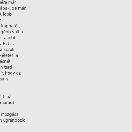
gére már
lábak, de már
 A jobb
y
m kapható),
ngébb volt a
nt a jobb
. Ezt az
a körüli
életes, a
pésnél
an térd
hír, hogy az
sa is
rt, bár
gmaradt.
és mozgása
an ugrándozik