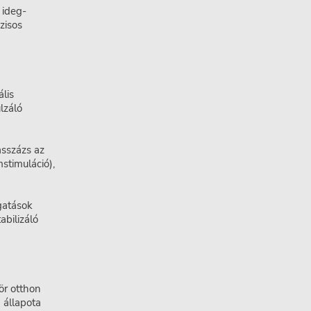
 ideg-
zisos
ális
lzáló
asszázs az
stimuláció),
gatások
abilizáló
ör otthon
 állapota